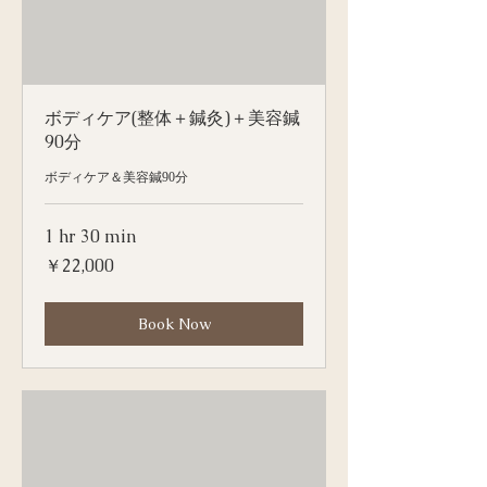
ボディケア(整体＋鍼灸)＋美容鍼
90分
ボディケア＆美容鍼90分
1 hr 30 min
22,000
￥22,000
円
Book Now