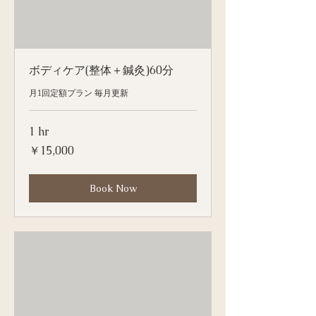
ボディケア(整体＋鍼灸)60分
月1回定額プラン 毎月更新
1 hr
15,000
￥15,000
円
Book Now