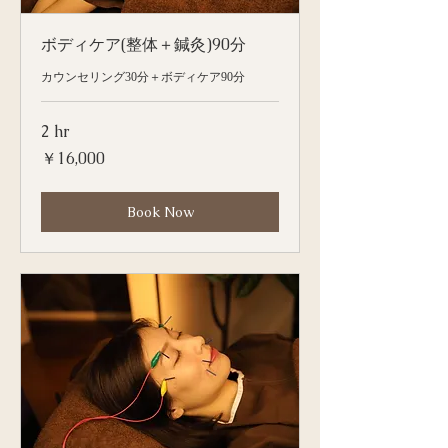
ボディケア(整体＋鍼灸)90分
カウンセリング30分＋ボディケア90分
2 hr
16,000
￥16,000
円
Book Now