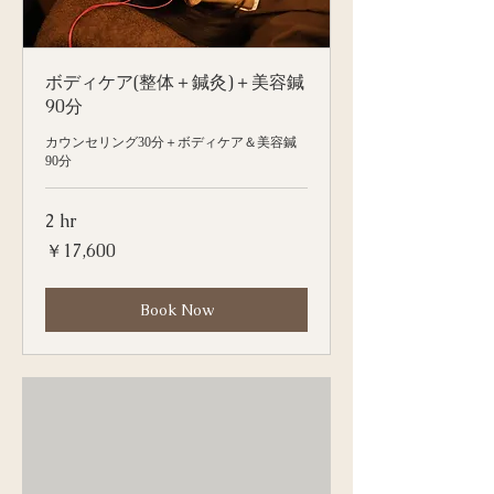
ボディケア(整体＋鍼灸)＋美容鍼
90分
カウンセリング30分＋ボディケア＆美容鍼
90分
2 hr
17,600
￥17,600
円
Book Now