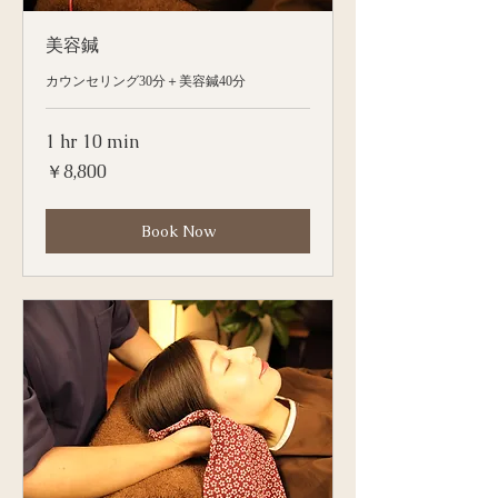
美容鍼
カウンセリング30分＋美容鍼40分
1 hr 10 min
8,800
￥8,800
円
Book Now