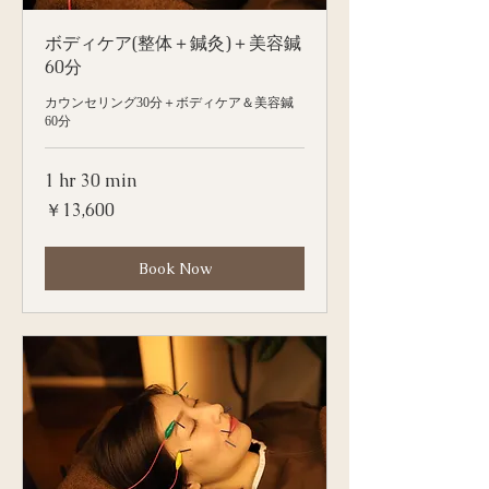
ボディケア(整体＋鍼灸)＋美容鍼
60分
カウンセリング30分＋ボディケア＆美容鍼
60分
1 hr 30 min
13,600
￥13,600
円
Book Now