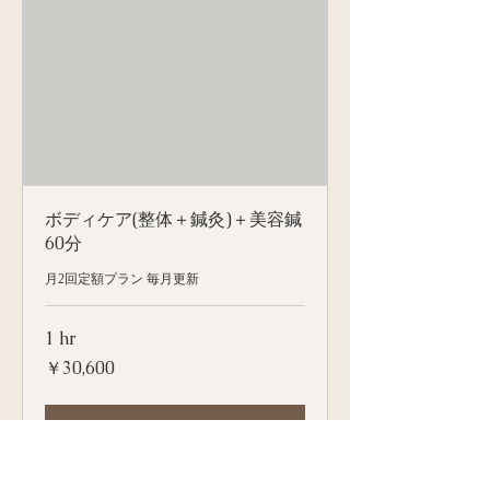
ボディケア(整体＋鍼灸)＋美容鍼
60分
月2回定額プラン 毎月更新
1 hr
30,600
￥30,600
円
Book Now
Explore Plans