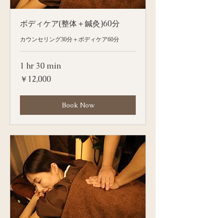
ボディケア(整体＋鍼灸)60分
カウンセリング30分＋ボディケア60分
1 hr 30 min
12,000
￥12,000
円
Book Now