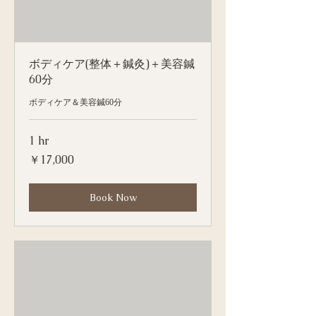
ボディケア(整体＋鍼灸)＋美容鍼
60分
ボディケア＆美容鍼60分
1 hr
17,000
￥17,000
円
Book Now