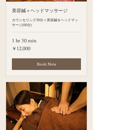
美容鍼＋ヘッドマッサージ
カウンセリング30分＋美容鍼＆ヘッドマッ
サージ(60分)
1 hr 30 min
12,000
￥12,000
円
Book Now