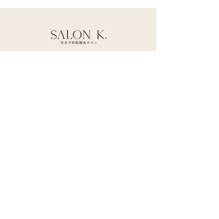
六本木鍼灸サロン SALON K.では、国家資格
を保有する施術師が、
鍼灸/マッサージ/美容鍼/トレーニングを通し
てお客様の健康をサポートします。
運営企業
採用情報
プライバシーポリシー
特定商取引法に基づく表記