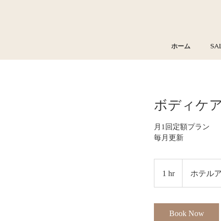
ホーム
SA
ボディケア
月1回定額プラン
毎月更新
1 hr
1
ホテルア
h
Book Now